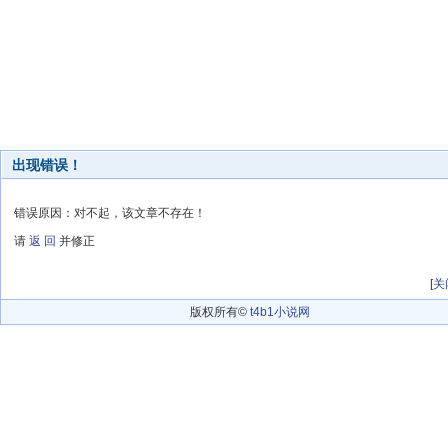
出现错误！
错误原因：对不起，该文章不存在！
请
返 回
并修正
[
关
版权所有©
t4b1小说网