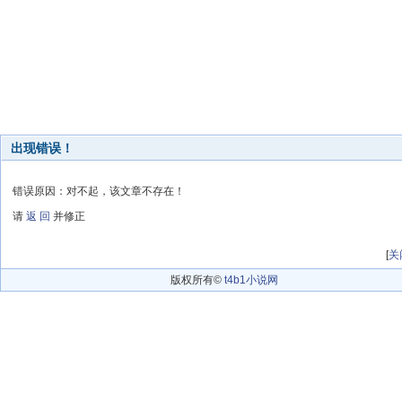
出现错误！
错误原因：对不起，该文章不存在！
请
返 回
并修正
[
关
版权所有©
t4b1小说网