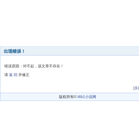
出现错误！
错误原因：对不起，该文章不存在！
请
返 回
并修正
[
关
版权所有©
t4b1小说网