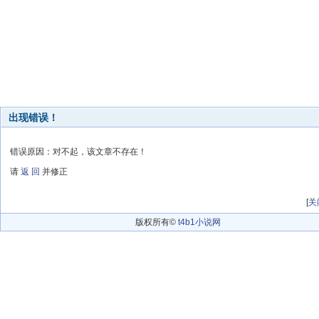
出现错误！
错误原因：对不起，该文章不存在！
请
返 回
并修正
[
关
版权所有©
t4b1小说网