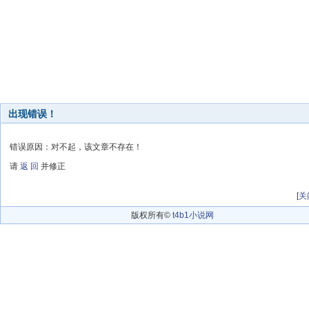
出现错误！
错误原因：对不起，该文章不存在！
请
返 回
并修正
[
关
版权所有©
t4b1小说网