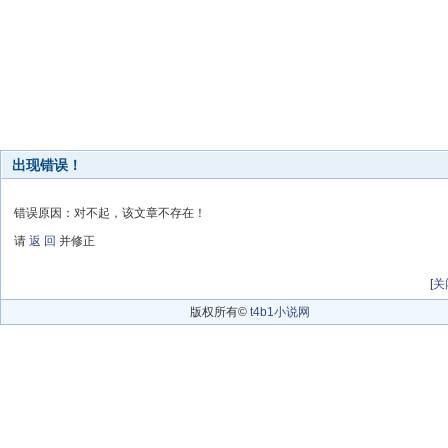
出现错误！
错误原因：对不起，该文章不存在！
请
返 回
并修正
[
关
版权所有©
t4b1小说网