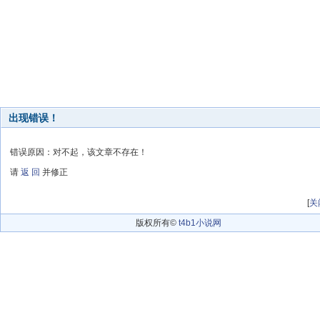
出现错误！
错误原因：对不起，该文章不存在！
请
返 回
并修正
[
关
版权所有©
t4b1小说网