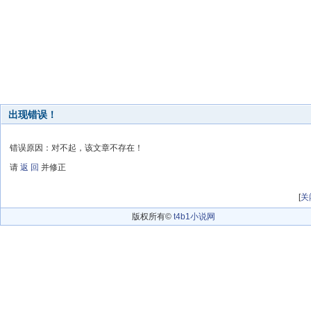
出现错误！
错误原因：对不起，该文章不存在！
请
返 回
并修正
[
关
版权所有©
t4b1小说网