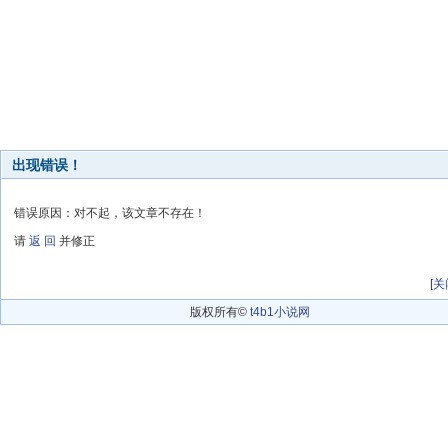
出现错误！
错误原因：对不起，该文章不存在！
请
返 回
并修正
[
关
版权所有©
t4b1小说网