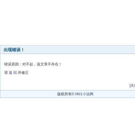
出现错误！
错误原因：对不起，该文章不存在！
请
返 回
并修正
[
关
版权所有©
t4b1小说网