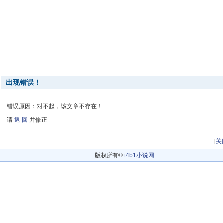
出现错误！
错误原因：对不起，该文章不存在！
请
返 回
并修正
[
关
版权所有©
t4b1小说网