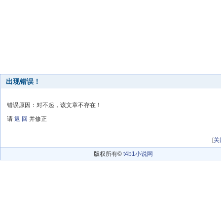
出现错误！
错误原因：对不起，该文章不存在！
请
返 回
并修正
[
关
版权所有©
t4b1小说网