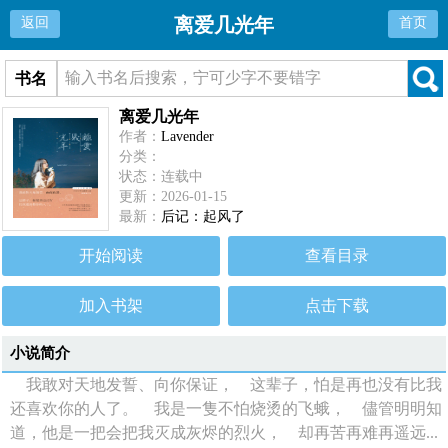
离爱几光年
返回
首页
书名
离爱几光年
作者：
Lavender
分类：
状态：连载中
更新：2026-01-15
最新：
后记：起风了
开始阅读
查看目录
加入书架
点击下载
小说简介
我敢对天地发誓、向你保证， 这辈子，怕是再也没有比我
还喜欢你的人了。 我是一隻不怕烧烫的飞蛾， 儘管明明知
道，他是一把会把我灭成灰烬的烈火， 却再苦再难再遥远...